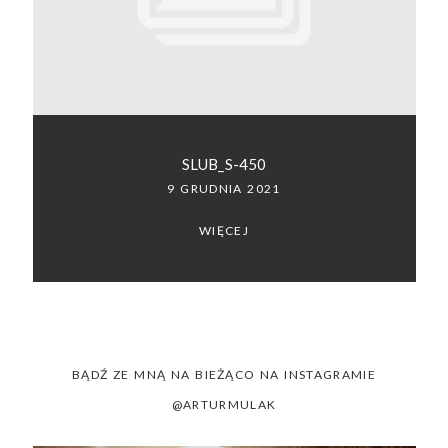
SACRAMENTO, CALIFORNIA
123.456.7890
SLUB_S-450
9 GRUDNIA 2021
WIĘCEJ
BĄDŹ ZE MNĄ NA BIEŻĄCO NA INSTAGRAMIE
@ARTURMULAK