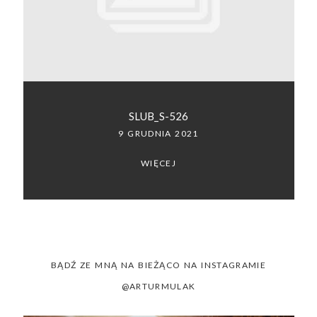
SACRAMENTO, CALIFORNIA
123.456.7890
SLUB_S-526
9 GRUDNIA 2021
WIĘCEJ
BĄDŹ ZE MNĄ NA BIEŻĄCO NA INSTAGRAMIE
@ARTURMULAK