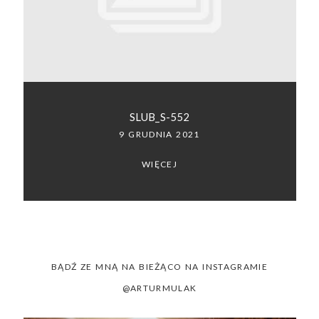
SACRAMENTO, CALIFORNIA
123.456.7890
SLUB_S-552
9 GRUDNIA 2021
WIĘCEJ
BĄDŹ ZE MNĄ NA BIEŻĄCO NA INSTAGRAMIE
@ARTURMULAK